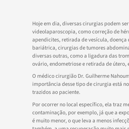
Hoje em dia, diversas cirurgias podem ser 
videolaparoscopia, como correção de hér
apendicites, retirada de vesícula, doença 
bariátrica, cirurgias de tumores abdominai
diversas outras, como a ligadura das trom
ovário, endometriose e retirada de útero,
O médico cirurgião Dr. Guilherme Nahoum
importância desse tipo de cirurgia está no
trazidos ao paciente.
Por ocorrer no local específico, ela traz m
contaminação, por exemplo, já que a exp
é muito menor, o que leva a menos infecçõe
também, a uma recuperação muito mais r