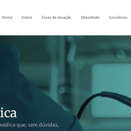
Home
Sobre
Áreas de atuação
Obesidade
Convênios
ica
médica que, sem dúvidas,