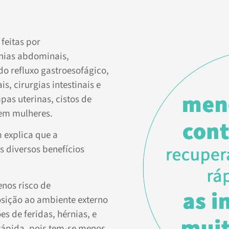
feitas por
nias abdominais,
do refluxo gastroesofágico,
s, cirurgias intestinais e
pas uterinas, cistos de
 em mulheres.
 explica que a
s diversos benefícios
enos risco de
osição ao ambiente externo
s de feridas, hérnias, e
ápida, pois tem-se menos